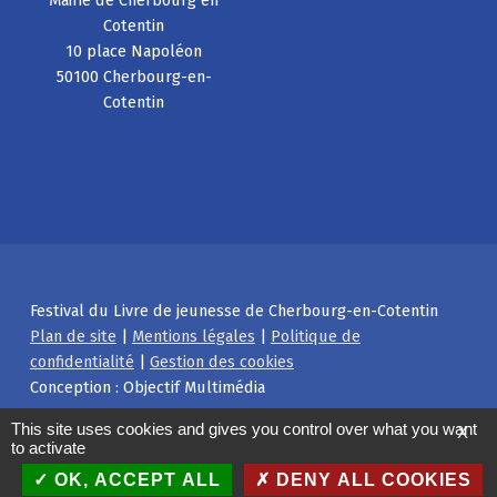
Mairie de Cherbourg en
Cotentin
10 place Napoléon
50100 Cherbourg-en-
Cotentin
Festival du Livre de jeunesse de Cherbourg-en-Cotentin
Plan de site
|
Mentions légales
|
Politique de
confidentialité
|
Gestion des cookies
Conception : Objectif Multimédia
Facebook
Instagram
Back to top ↑
This site uses cookies and gives you control over what you want
X
to activate
OK, ACCEPT ALL
DENY ALL COOKIES