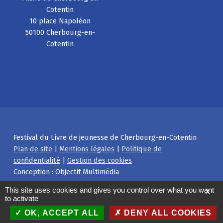
Cotentin
10 place Napoléon
50100 Cherbourg-en-
Cotentin
Festival du Livre de jeunesse de Cherbourg-en-Cotentin
Plan de site
|
Mentions légales
|
Politique de
confidentialité
|
Gestion des cookies
Conception : Objectif Multimédia
Facebook
Instagram
Back to top ↑
This site uses cookies and gives you control over what you want
X
to activate
OK, ACCEPT ALL
DENY ALL COOKIES