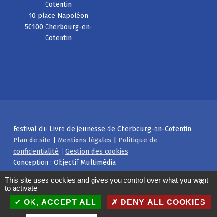
Cotentin
10 place Napoléon
50100 Cherbourg-en-
Cotentin
Festival du Livre de jeunesse de Cherbourg-en-Cotentin
Plan de site
|
Mentions légales
|
Politique de
confidentialité
|
Gestion des cookies
Conception : Objectif Multimédia
Facebook
Instagram
Back to top ↑
This site uses cookies and gives you control over what you want
X
to activate
OK, ACCEPT ALL
DENY ALL COOKIES