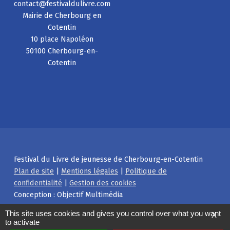
contact@festivaldulivre.com
Mairie de Cherbourg en
Cotentin
10 place Napoléon
50100 Cherbourg-en-
Cotentin
Festival du Livre de jeunesse de Cherbourg-en-Cotentin
Plan de site
|
Mentions légales
|
Politique de
confidentialité
|
Gestion des cookies
Conception : Objectif Multimédia
Facebook
Instagram
Back to top ↑
This site uses cookies and gives you control over what you want
X
to activate