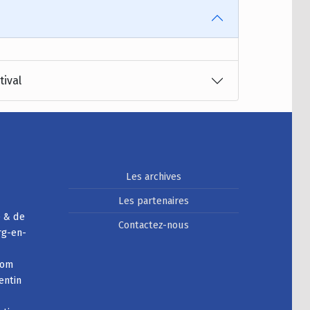
tival
Les archives
Les partenaires
e & de
Contactez-nous
rg-en-
com
entin