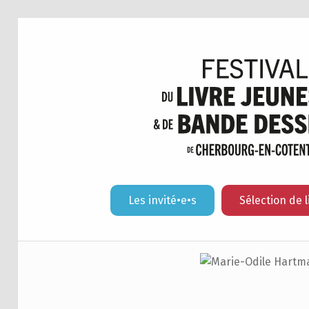
Les invité•e•s
Sélection de l