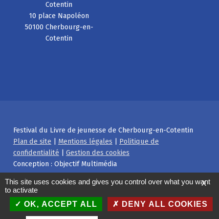
Cotentin
10 place Napoléon
50100 Cherbourg-en-
Cotentin
Festival du Livre de jeunesse de Cherbourg-en-Cotentin
Plan de site
|
Mentions légales
|
Politique de
confidentialité
|
Gestion des cookies
Conception : Objectif Multimédia
Facebook
Instagram
Back to top ↑
This site uses cookies and gives you control over what you want
X
to activate
OK, ACCEPT ALL
DENY ALL COOKIES