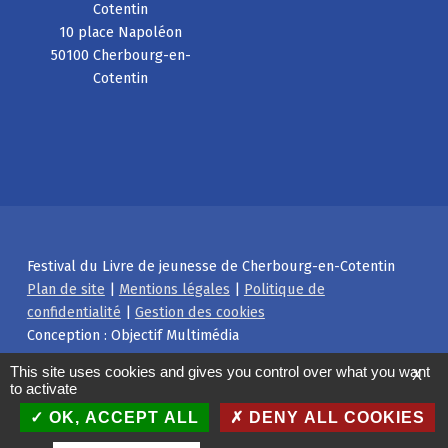
Cotentin
10 place Napoléon
50100 Cherbourg-en-
Cotentin
Festival du Livre de jeunesse de Cherbourg-en-Cotentin
Plan de site
|
Mentions légales
|
Politique de
confidentialité
|
Gestion des cookies
Conception : Objectif Multimédia
Facebook
Instagram
Back to top ↑
This site uses cookies and gives you control over what you want
X
to activate
OK, ACCEPT ALL
DENY ALL COOKIES