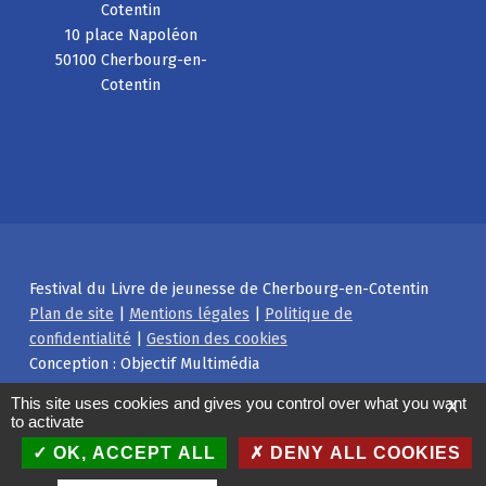
Cotentin
10 place Napoléon
50100 Cherbourg-en-
Cotentin
Festival du Livre de jeunesse de Cherbourg-en-Cotentin
Plan de site
|
Mentions légales
|
Politique de
confidentialité
|
Gestion des cookies
Conception : Objectif Multimédia
Facebook
Instagram
Back to top ↑
This site uses cookies and gives you control over what you want
X
to activate
OK, ACCEPT ALL
DENY ALL COOKIES