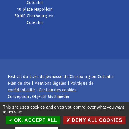
Cotentin
10 place Napoléon
50100 Cherbourg-en-
Cotentin
Festival du Livre de jeunesse de Cherbourg-en-Cotentin
Plan de site
|
Mentions légales
|
Politique de
confidentialité
|
Gestion des cookies
Conception : Objectif Multimédia
Facebook
Instagram
Back to top ↑
This site uses cookies and gives you control over what you want
X
to activate
OK, ACCEPT ALL
DENY ALL COOKIES