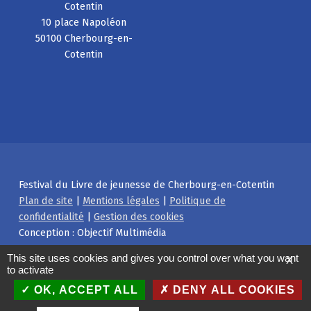
Cotentin
10 place Napoléon
50100 Cherbourg-en-
Cotentin
Festival du Livre de jeunesse de Cherbourg-en-Cotentin
Plan de site
|
Mentions légales
|
Politique de
confidentialité
|
Gestion des cookies
Conception : Objectif Multimédia
Facebook
Instagram
Back to top ↑
This site uses cookies and gives you control over what you want
X
to activate
OK, ACCEPT ALL
DENY ALL COOKIES