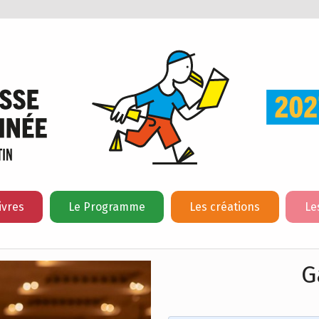
ivres
Le Programme
Les créations
Le
G