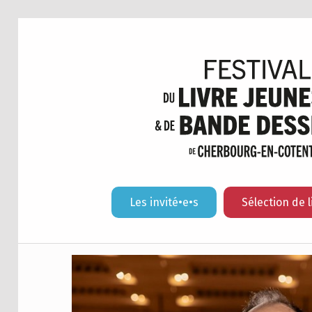
Les invité•e•s
Sélection de l