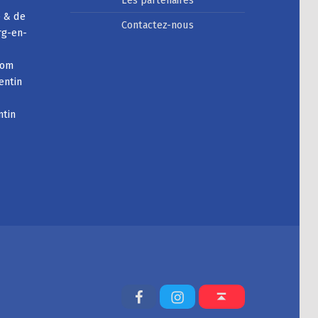
e & de
Contactez-nous
rg-en-
com
entin
ntin
Facebook
Instagram
Back to top ↑