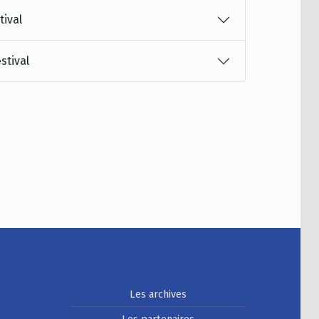
tival
stival
Les archives
Les partenaires