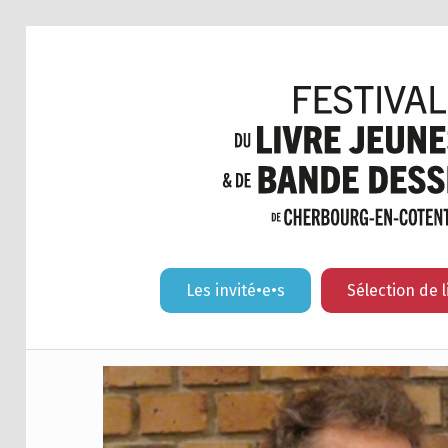
Les invité•e•s
Sélection de l