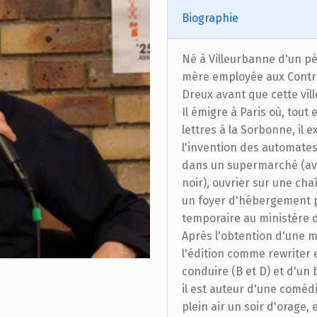
Biographie
Né à Villeurbanne d'un pè
mère employée aux Contrib
Dreux avant que cette vill
Il émigre à Paris où, tou
lettres à la Sorbonne, il 
l'invention des automates
dans un supermarché (ava
noir), ouvrier sur une ch
un foyer d'hébergement p
temporaire au ministère d
Après l'obtention d'une maî
l'édition comme rewriter
conduire (B et D) et d'un 
il est auteur d'une coméd
plein air un soir d'orage