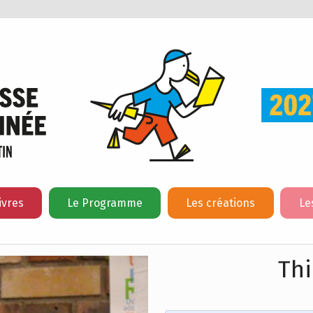
ivres
Le Programme
Les créations
Le
Thi