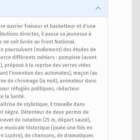
re ouvrier fraiseur et basketteur et d'une
utions directes, il passe sa jeunesse à
e ne soit livrée au Front National.
t en poursuivant (mollement) des études de
exerce différents métiers : pompiste (avant
), préposé à la reprise des verres vides
nt l'invention des automates), maçon (au
aîne de chromage (la nuit), animateur dans
our réfugiés politiques, rédacteur
e la Santé.
trise de stylistique, il travaille dans
 et nègre. Détenteur de deux permis de
brevet de natation (25 m, départ sauté),
ie musicale historique (jouée une fois en
, en Lozère), de chansons, de dramatiques