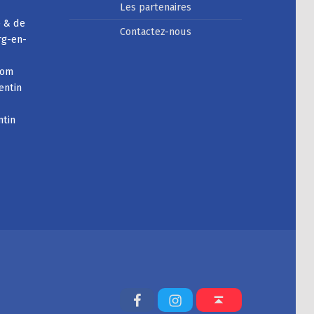
Les partenaires
e & de
Contactez-nous
rg-en-
com
entin
ntin
Facebook
Instagram
Back to top ↑