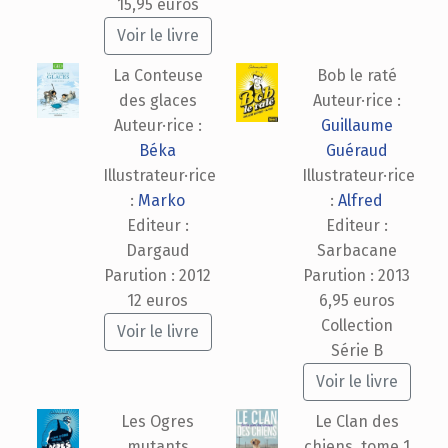
15,95 euros
Voir le livre
La Conteuse
Bob le raté
des glaces
Auteur·rice :
Auteur·rice :
Guillaume
Béka
Guéraud
Illustrateur·rice
Illustrateur·rice
:
Marko
:
Alfred
Editeur :
Editeur :
Dargaud
Sarbacane
Parution : 2012
Parution : 2013
12 euros
6,95 euros
Collection
Voir le livre
Série B
Voir le livre
Les Ogres
Le Clan des
mutants
chiens, tome 1