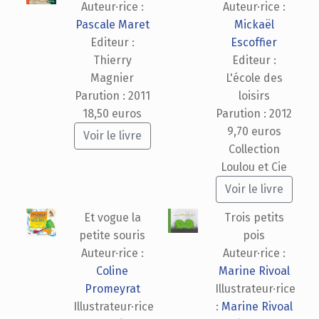
Auteur·rice :
Auteur·rice :
Pascale Maret
Mickaël
Editeur :
Escoffier
Thierry
Editeur :
Magnier
L'école des
Parution : 2011
loisirs
18,50 euros
Parution : 2012
9,70 euros
Voir le livre
Collection
Loulou et Cie
Voir le livre
Et vogue la
Trois petits
petite souris
pois
Auteur·rice :
Auteur·rice :
Coline
Marine Rivoal
Promeyrat
Illustrateur·rice
Illustrateur·rice
:
Marine Rivoal