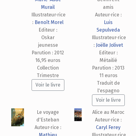
Murail
amis
Illustrateur·rice
Auteur·rice :
:
Benoît Morel
Luis
Editeur :
Sepulveda
Oskar
Illustrateur·rice
jeunesse
:
Joëlle Jolivet
Parution : 2012
Editeur :
16,95 euros
Métailié
Collection
Parution : 2013
Trimestre
11 euros
Traduit de
Voir le livre
l'espagno
Voir le livre
Le voyage
Alice au Maroc
d'Esteban
Auteur·rice :
Auteur·rice :
Caryl Ferey
Mathieu
Illustrateur·rice