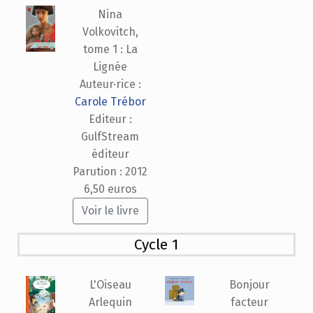
Nina
Volkovitch,
tome 1 : La
Lignée
Auteur·rice :
Carole Trébor
Editeur :
GulfStream
éditeur
Parution : 2012
6,50 euros
Voir le livre
Cycle 1
L'Oiseau
Bonjour
Arlequin
facteur