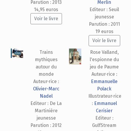
Parution : 2013
Merlin
14,95 euros
Editeur : Seuil
jeunesse
Voir le livre
Parution : 2011
19 euros
Voir le livre
Trains
Rose Valland,
mythiques
l'espionne du
autour du
jeu de Paume
monde
Auteur·rice :
Auteur·rice :
Emmanuelle
Olivier-Marc
Polack
Nadel
Illustrateur·rice
Editeur : De La
:
Emmanuel
Martinière
Cerisier
jeunesse
Editeur :
Parution : 2012
GulfStream