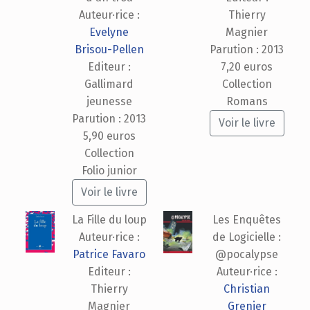
Auteur·rice :
Thierry
Evelyne
Magnier
Brisou-Pellen
Parution : 2013
Editeur :
7,20 euros
Gallimard
Collection
jeunesse
Romans
Parution : 2013
Voir le livre
5,90 euros
Collection
Folio junior
Voir le livre
La Fille du loup
Les Enquêtes
Auteur·rice :
de Logicielle :
Patrice Favaro
@pocalypse
Editeur :
Auteur·rice :
Thierry
Christian
Magnier
Grenier