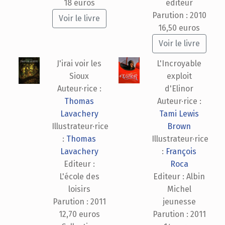
18 euros
éditeur
Parution : 2010
Voir le livre
16,50 euros
Voir le livre
J'irai voir les
L'Incroyable
Sioux
exploit
Auteur·rice :
d'Elinor
Thomas
Auteur·rice :
Lavachery
Tami Lewis
Illustrateur·rice
Brown
:
Thomas
Illustrateur·rice
Lavachery
:
François
Editeur :
Roca
L'école des
Editeur : Albin
loisirs
Michel
Parution : 2011
jeunesse
12,70 euros
Parution : 2011