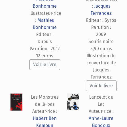
Bonhomme
:
Jacques
Illustrateur·rice
Ferrandez
:
Mathieu
Editeur : Syros
Bonhomme
Parution :
Editeur :
2009
Dupuis
Souris noire
Parution : 2012
5,90 euros
12 euros
Illustration de
couverture de
Voir le livre
Jacques
Ferrandez
Voir le livre
Les Monstres
Lancelot du
de là-bas
Lac
Auteur·rice :
Auteur·rice :
Hubert Ben
Anne-Laure
Kemoun
Bondoux