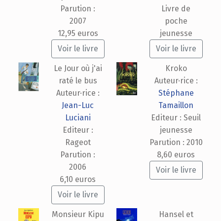
Parution :
Livre de
2007
poche
12,95 euros
jeunesse
Voir le livre
Voir le livre
Le Jour où j'ai
Kroko
raté le bus
Auteur·rice :
Auteur·rice :
Stéphane
Jean-Luc
Tamaillon
Luciani
Editeur : Seuil
Editeur :
jeunesse
Rageot
Parution : 2010
Parution :
8,60 euros
2006
Voir le livre
6,10 euros
Voir le livre
Monsieur Kipu
Hansel et