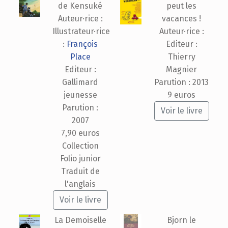
de Kensuké
peut les
Auteur·rice :
vacances !
Illustrateur·rice
Auteur·rice :
:
François
Editeur :
Place
Thierry
Editeur :
Magnier
Gallimard
Parution : 2013
jeunesse
9 euros
Parution :
Voir le livre
2007
7,90 euros
Collection
Folio junior
Traduit de
l'anglais
Voir le livre
La Demoiselle
Bjorn le