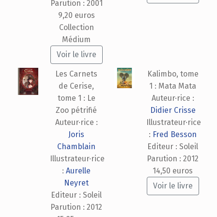
Parution : 2001
9,20 euros
Collection
Médium
Voir le livre
Les Carnets
Kalimbo, tome
de Cerise,
1 : Mata Mata
tome 1 : Le
Auteur·rice :
Zoo pétrifié
Didier Crisse
Auteur·rice :
Illustrateur·rice
Joris
:
Fred Besson
Chamblain
Editeur : Soleil
Illustrateur·rice
Parution : 2012
:
Aurelle
14,50 euros
Neyret
Voir le livre
Editeur : Soleil
Parution : 2012