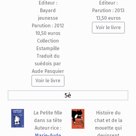
Editeur :
Editeur :
Bayard
Parution : 2013
jeunesse
13,50 euros
Parution : 2012
Voir le livre
10,50 euros
Collection
Estampille
Traduit du
suédois par
Aude Pasquier
Voir le livre
5è
La Petite fille
Histoire du
dans sa tête
chat et de la
Auteur·rice :
mouette qui
Marie-Aude
devinrent