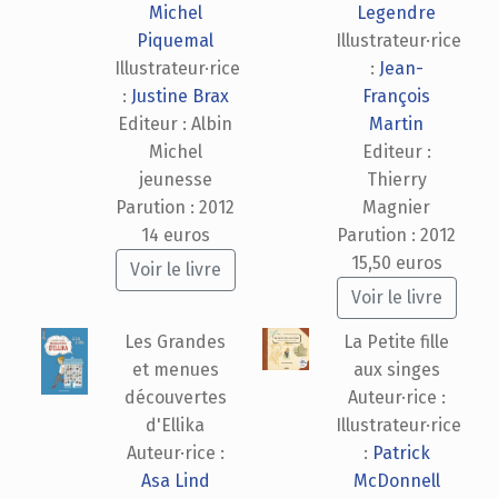
Michel
Legendre
Piquemal
Illustrateur·rice
Illustrateur·rice
:
Jean-
:
Justine Brax
François
Editeur : Albin
Martin
Michel
Editeur :
jeunesse
Thierry
Parution : 2012
Magnier
14 euros
Parution : 2012
15,50 euros
Voir le livre
Voir le livre
Les Grandes
La Petite fille
et menues
aux singes
découvertes
Auteur·rice :
d'Ellika
Illustrateur·rice
Auteur·rice :
:
Patrick
Asa Lind
McDonnell