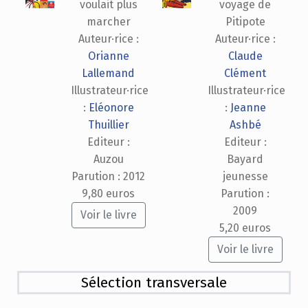
voulait plus
voyage de
marcher
Pitipote
Auteur·rice :
Auteur·rice :
Orianne
Claude
Lallemand
Clément
Illustrateur·rice
Illustrateur·rice
:
Eléonore
:
Jeanne
Thuillier
Ashbé
Editeur :
Editeur :
Auzou
Bayard
Parution : 2012
jeunesse
9,80 euros
Parution :
2009
Voir le livre
5,20 euros
Voir le livre
Sélection transversale