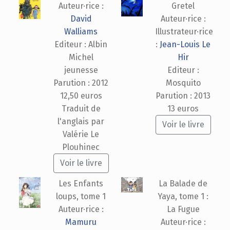
Auteur·rice :
Gretel
David
Auteur·rice :
Walliams
Illustrateur·rice
Editeur : Albin
:
Jean-Louis Le
Michel
Hir
jeunesse
Editeur :
Parution : 2012
Mosquito
12,50 euros
Parution : 2013
Traduit de
13 euros
l'anglais par
Voir le livre
Valérie Le
Plouhinec
Voir le livre
Les Enfants
La Balade de
loups, tome 1
Yaya, tome 1 :
Auteur·rice :
La Fugue
Mamuru
Auteur·rice :