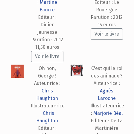
:
Martine
Editeur : Le
Bourre
Rouergue
Editeur :
Parution : 2012
Didier
15 euros
jeunesse
Voir le livre
Parution : 2012
11,50 euros
Voir le livre
Oh non,
C'est qui le roi
George !
des animaux ?
Auteur·rice :
Auteur·rice :
Chris
Agnès
Haughton
Laroche
Illustrateur·rice
Illustrateur·rice
:
Chris
:
Marjorie Béal
Haughton
Editeur : De La
Editeur :
Martinière