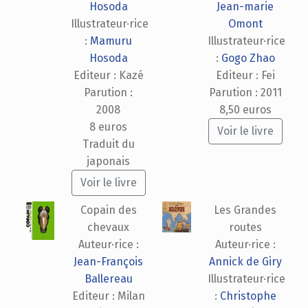
Hosoda
Jean-marie
Illustrateur·rice
Omont
:
Mamuru
Illustrateur·rice
Hosoda
:
Gogo Zhao
Editeur : Kazé
Editeur : Fei
Parution :
Parution : 2011
2008
8,50 euros
8 euros
Voir le livre
Traduit du
japonais
Voir le livre
Copain des
Les Grandes
chevaux
routes
Auteur·rice :
Auteur·rice :
Jean-François
Annick de Giry
Ballereau
Illustrateur·rice
Editeur : Milan
:
Christophe