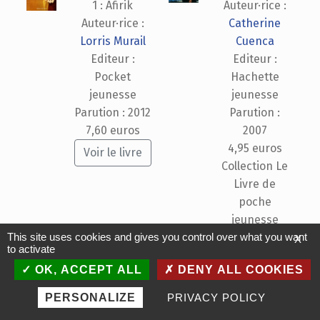
1 : Afirik
Auteur·rice :
Auteur·rice :
Catherine
Lorris Murail
Cuenca
Editeur :
Editeur :
Pocket
Hachette
jeunesse
jeunesse
Parution : 2012
Parution :
7,60 euros
2007
4,95 euros
Voir le livre
Collection Le
Livre de
poche
jeunesse
This site uses cookies and gives you control over what you want
X
Voir le livre
to activate
Le Grillon,
Vendredi ou la
OK, ACCEPT ALL
DENY ALL COOKIES
récit d'un
vie sauvage
PERSONALIZE
PRIVACY POLICY
MENU
enfant pirate
Auteur·rice :