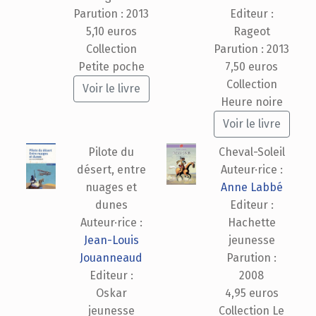
Parution : 2013
Editeur :
5,10 euros
Rageot
Collection
Parution : 2013
Petite poche
7,50 euros
Collection
Voir le livre
Heure noire
Voir le livre
Pilote du
Cheval-Soleil
désert, entre
Auteur·rice :
nuages et
Anne Labbé
dunes
Editeur :
Auteur·rice :
Hachette
Jean-Louis
jeunesse
Jouanneaud
Parution :
Editeur :
2008
Oskar
4,95 euros
jeunesse
Collection Le