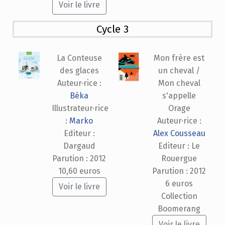
Voir le livre
Cycle 3
La Conteuse
Mon frère est
des glaces
un cheval /
Auteur·rice :
Mon cheval
Béka
s'appelle
Illustrateur·rice
Orage
:
Marko
Auteur·rice :
Editeur :
Alex Cousseau
Dargaud
Editeur : Le
Parution : 2012
Rouergue
10,60 euros
Parution : 2012
6 euros
Voir le livre
Collection
Boomerang
Voir le livre