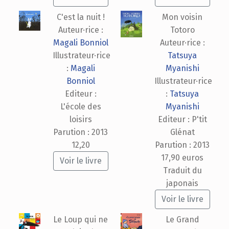
C'est la nuit !
Mon voisin
Auteur·rice :
Totoro
Magali Bonniol
Auteur·rice :
Illustrateur·rice
Tatsuya
:
Magali
Myanishi
Bonniol
Illustrateur·rice
Editeur :
:
Tatsuya
L'école des
Myanishi
loisirs
Editeur : P'tit
Parution : 2013
Glénat
12,20
Parution : 2013
17,90 euros
Voir le livre
Traduit du
japonais
Voir le livre
Le Loup qui ne
Le Grand