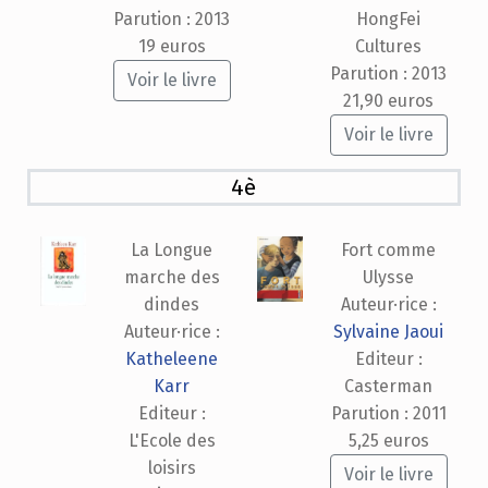
Parution : 2013
HongFei
19 euros
Cultures
Parution : 2013
Voir le livre
21,90 euros
Voir le livre
4è
La Longue
Fort comme
marche des
Ulysse
dindes
Auteur·rice :
Auteur·rice :
Sylvaine Jaoui
Katheleene
Editeur :
Karr
Casterman
Editeur :
Parution : 2011
L'Ecole des
5,25 euros
loisirs
Voir le livre