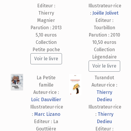
Editeur :
Illustrateur·rice
Thierry
:
Joëlle Jolivet
Magnier
Editeur :
Parution : 2013
Tourbillon
5,10 euros
Parution : 2010
Collection
10,50 euros
Petite poche
Collection
Légendaire
Voir le livre
Voir le livre
La Petite
Turandot
famille
Auteur·rice :
Auteur·rice :
Thierry
Loïc Dauvillier
Dedieu
Illustrateur·rice
Illustrateur·rice
:
Marc Lizano
:
Thierry
Editeur : La
Dedieu
Gouttière
Editeur :