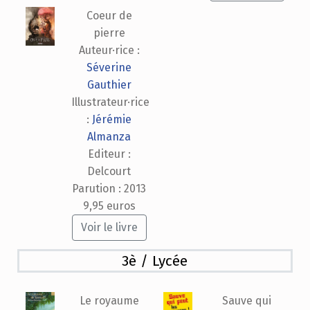
Coeur de
pierre
Auteur·rice :
Séverine
Gauthier
Illustrateur·rice
:
Jérémie
Almanza
Editeur :
Delcourt
Parution : 2013
9,95 euros
Voir le livre
3è / Lycée
Le royaume
Sauve qui