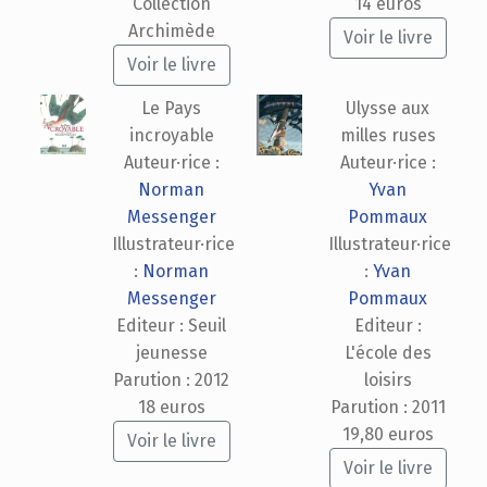
Collection
14 euros
Archimède
Voir le livre
Voir le livre
Le Pays
Ulysse aux
incroyable
milles ruses
Auteur·rice :
Auteur·rice :
Norman
Yvan
Messenger
Pommaux
Illustrateur·rice
Illustrateur·rice
:
Norman
:
Yvan
Messenger
Pommaux
Editeur : Seuil
Editeur :
jeunesse
L'école des
Parution : 2012
loisirs
18 euros
Parution : 2011
19,80 euros
Voir le livre
Voir le livre