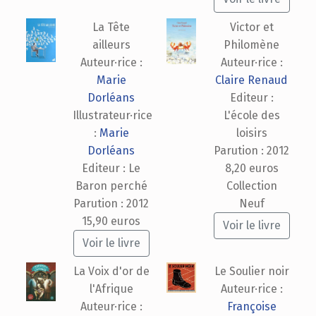
La Tête
Victor et
ailleurs
Philomène
Auteur·rice :
Auteur·rice :
Marie
Claire Renaud
Dorléans
Editeur :
Illustrateur·rice
L'école des
:
Marie
loisirs
Dorléans
Parution : 2012
Editeur : Le
8,20 euros
Baron perché
Collection
Parution : 2012
Neuf
15,90 euros
Voir le livre
Voir le livre
La Voix d'or de
Le Soulier noir
l'Afrique
Auteur·rice :
Auteur·rice :
Françoise