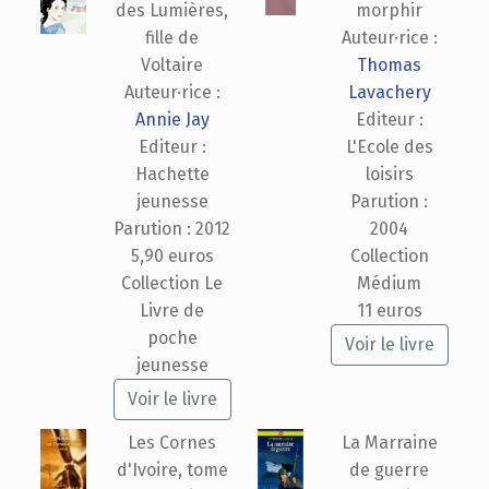
des Lumières,
morphir
fille de
Auteur·rice :
Voltaire
Thomas
Auteur·rice :
Lavachery
Annie Jay
Editeur :
Editeur :
L'Ecole des
Hachette
loisirs
jeunesse
Parution :
Parution : 2012
2004
5,90 euros
Collection
Collection Le
Médium
Livre de
11 euros
poche
Voir le livre
jeunesse
Voir le livre
Les Cornes
La Marraine
d'Ivoire, tome
de guerre