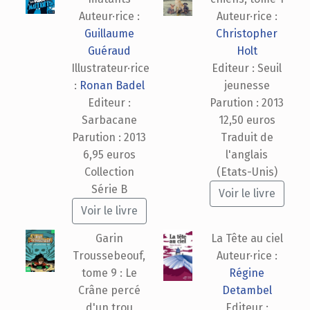
Auteur·rice :
Auteur·rice :
Guillaume
Christopher
Guéraud
Holt
Illustrateur·rice
Editeur : Seuil
:
Ronan Badel
jeunesse
Editeur :
Parution : 2013
Sarbacane
12,50 euros
Parution : 2013
Traduit de
6,95 euros
l'anglais
Collection
(Etats-Unis)
Série B
Voir le livre
Voir le livre
Garin
La Tête au ciel
Troussebeouf,
Auteur·rice :
tome 9 : Le
Régine
Crâne percé
Detambel
d'un trou
Editeur :